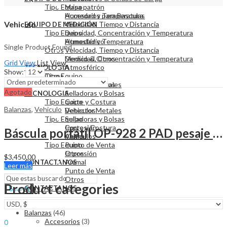
Tipo Equipo
Masa patrón
Humedad y Temperatura
Accesorios para Basculas
Vehiculo
Velocidad, Tiempo y Distancia
EQUIPO DE MEDICIÓN
Tipo Equipo
Densidad, Concentración y Temperatura
Atmosférico
Humedad y Temperatura
Single Product Found
Otros
Velocidad, Tiempo y Distancia
Medico & Otros
Densidad, Concentración y Temperatura
Grid View
List View
Atmosférico
TECNOLOGIA
Show:
Tipo Equipo
Otros
Detector Metales
Medico & Otros
Agotado
Selladoras y Bolsas
TECNOLOGIA
Tipo Equipo
Corte y Costura
Balanzas
,
Vehiculo
Vehiculos
Detector Metales
Tipo Equipo
Selladoras y Bolsas
Impresión
Corte y Costura
Báscula portátil OP-928 2 PAD pesaje de camiones 50 Mil Libras
Animal
Vehiculos
Tipo Equipo
Punto de Venta
Otros
Impresión
$
3,450.00
Animal
CONTACTANOS
Leer más
Punto de Venta
Otros
Product categories
CONTACTANOS
Search
Balanzas
(46)
Sign In
Hello,
Accesorios
(3)
0