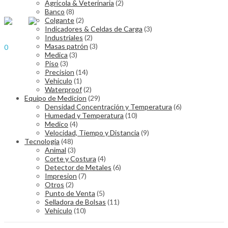
Agricola & Veterinaria
(2)
$
0.00
Cart
Banco
(8)
Menu
Colgante
(2)
Indicadores & Celdas de Carga
(3)
Industriales
(2)
Sign In
Hello,
Masas patrón
(3)
0
Medica
(3)
$
0.00
Cart
Piso
(3)
Precision
(14)
Vehiculo
(1)
Waterproof
(2)
Equipo de Medicion
(29)
Densidad Concentración y Temperatura
(6)
Humedad y Temperatura
(10)
Medico
(4)
Velocidad, Tiempo y Distancia
(9)
Tecnologia
(48)
Animal
(3)
Corte y Costura
(4)
Detector de Metales
(6)
Impresion
(7)
Otros
(2)
Punto de Venta
(5)
Selladora de Bolsas
(11)
Vehiculo
(10)