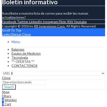
Boletín informativo
Suscríbete a nuestra lista de correo para recibir las nuevas
actualizaciones!
Facebook
Twitter
LinkedIn
Instagram
Flickr
RSS
Youtube
Copyright © 2026 by
RR Inversiones Corp.
All Rights Reserved.
Scroll To Top
Login/Signup
Close
Menu
Balanzas
Equipo de Medicion
Tecnologia
** OFERTAS **
CONTACTENOS
Close
Search
Shop
Filters
0
Wishlist
0
Cart