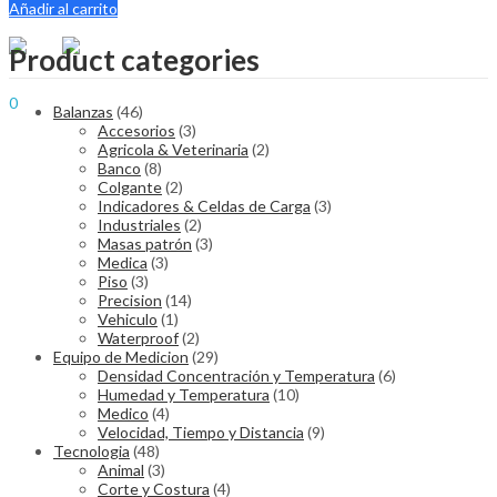
Añadir al carrito
$
0.00
Cart
Menu
Product categories
Sign In
Hello,
0
Balanzas
(46)
$
0.00
Cart
Accesorios
(3)
Agricola & Veterinaria
(2)
Banco
(8)
Colgante
(2)
Indicadores & Celdas de Carga
(3)
Industriales
(2)
Masas patrón
(3)
Medica
(3)
Piso
(3)
Precision
(14)
Vehiculo
(1)
Waterproof
(2)
Equipo de Medicion
(29)
Densidad Concentración y Temperatura
(6)
Humedad y Temperatura
(10)
Medico
(4)
Velocidad, Tiempo y Distancia
(9)
Tecnologia
(48)
Animal
(3)
Corte y Costura
(4)