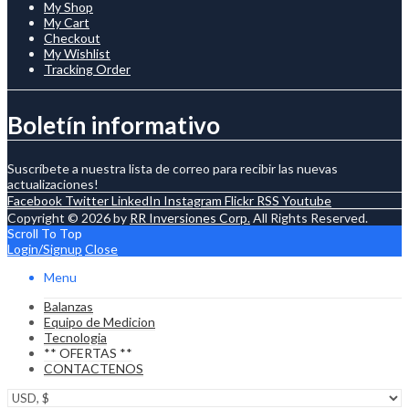
My Shop
My Cart
Checkout
My Wishlist
Tracking Order
Boletín informativo
Suscríbete a nuestra lista de correo para recibir las nuevas
actualizaciones!
Facebook
Twitter
LinkedIn
Instagram
Flickr
RSS
Youtube
Copyright © 2026 by
RR Inversiones Corp.
All Rights Reserved.
Scroll To Top
Login/Signup
Close
Menu
Balanzas
Equipo de Medicion
Tecnologia
** OFERTAS **
CONTACTENOS