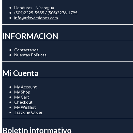
Honduras - Nicaragua
(504)2225-5535 / (505)2276-1795
info@rrinversiones.com
INFORMACION
Contactanos
Nuestas Politicas
Mi Cuenta
My Account
My Shop
My Cart
Checkout
My Wishlist
Tracking Order
Boletín informativo