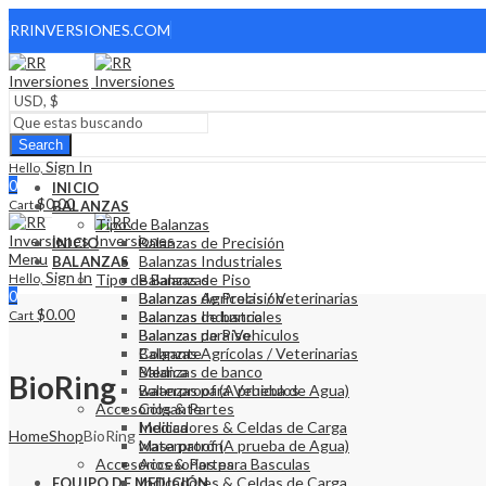
RRINVERSIONES.COM
Search
Sign In
Hello,
0
INICIO
$
0.00
Cart
BALANZAS
Tipo de Balanzas
Balanzas de Precisión
INICIO
Menu
Balanzas Industriales
BALANZAS
Sign In
Hello,
Tipo de Balanzas
Balanzas de Piso
0
Balanzas Agrícolas / Veterinarias
Balanzas de Precisión
$
0.00
Cart
Balanzas de banco
Balanzas Industriales
Balanzas para Vehiculos
Balanzas de Piso
Colgante
Balanzas Agrícolas / Veterinarias
Medica
Balanzas de banco
BioRing
waterproof (A prueba de Agua)
Balanzas para Vehiculos
Accesorios & Partes
Colgante
Indicadores & Celdas de Carga
Medica
Home
Shop
BioRing
Masa patrón
waterproof (A prueba de Agua)
Accesorios & Partes
Accesorios para Basculas
Indicadores & Celdas de Carga
EQUIPO DE MEDICIÓN