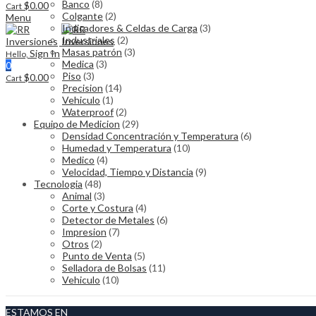
Banco
(8)
$
0.00
Cart
Colgante
(2)
Menu
Indicadores & Celdas de Carga
(3)
Industriales
(2)
Masas patrón
(3)
Sign In
Hello,
Medica
(3)
0
Piso
(3)
$
0.00
Cart
Precision
(14)
Vehiculo
(1)
Waterproof
(2)
Equipo de Medicion
(29)
Densidad Concentración y Temperatura
(6)
Humedad y Temperatura
(10)
Medico
(4)
Velocidad, Tiempo y Distancia
(9)
Tecnologia
(48)
Animal
(3)
Corte y Costura
(4)
Detector de Metales
(6)
Impresion
(7)
Otros
(2)
Punto de Venta
(5)
Selladora de Bolsas
(11)
Vehiculo
(10)
ESTAMOS EN