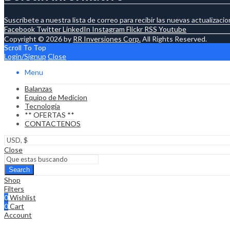
Suscríbete a nuestra lista de correo para recibir las nuevas actualizaci
Facebook
Twitter
LinkedIn
Instagram
Flickr
RSS
Youtube
Copyright © 2026 by
RR Inversiones Corp.
All Rights Reserved.
Scroll To Top
Login/Signup
Close
Menu
Balanzas
Equipo de Medicion
Tecnologia
** OFERTAS **
CONTACTENOS
Close
Search
Shop
Filters
0
Wishlist
0
Cart
Account