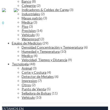
Banco
(8)
$
0.00
Cart
Colgante
(2)
Menu
Indicadores & Celdas de Carga
(3)
Industriales
(2)
Masas patrón
(3)
Sign In
Hello,
Medica
(3)
0
Piso
(3)
$
0.00
Cart
Precision
(14)
Vehiculo
(1)
Waterproof
(2)
Equipo de Medicion
(29)
Densidad Concentración y Temperatura
(6)
Humedad y Temperatura
(10)
Medico
(4)
Velocidad, Tiempo y Distancia
(9)
Tecnologia
(48)
Animal
(3)
Corte y Costura
(4)
Detector de Metales
(6)
Impresion
(7)
Otros
(2)
Punto de Venta
(5)
Selladora de Bolsas
(11)
Vehiculo
(10)
ESTAMOS EN