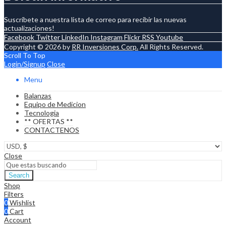
Suscríbete a nuestra lista de correo para recibir las nuevas
actualizaciones!
Facebook
Twitter
LinkedIn
Instagram
Flickr
RSS
Youtube
Copyright © 2026 by
RR Inversiones Corp.
All Rights Reserved.
Scroll To Top
Login/Signup
Close
Menu
Balanzas
Equipo de Medicion
Tecnologia
** OFERTAS **
CONTACTENOS
Close
Search
Shop
Filters
0
Wishlist
0
Cart
Account