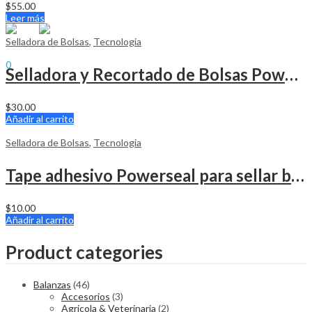
$
0.00
$
55.00
Cart
Menu
Leer más
Selladora de Bolsas
,
Tecnologia
Sign In
Hello,
0
Selladora y Recortado de Bolsas Powerseal Con Tape adhesivo
$
0.00
Cart
$
30.00
Añadir al carrito
Selladora de Bolsas
,
Tecnologia
Tape adhesivo Powerseal para sellar bolsas de UPVC
$
10.00
Añadir al carrito
Product categories
Balanzas
(46)
Accesorios
(3)
Agricola & Veterinaria
(2)