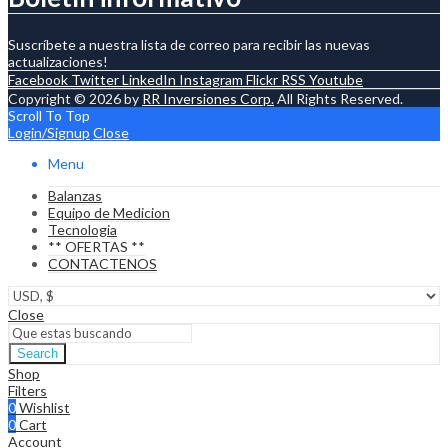
Suscríbete a nuestra lista de correo para recibir las nuevas
actualizaciones!
Facebook
Twitter
LinkedIn
Instagram
Flickr
RSS
Youtube
Copyright © 2026 by
RR Inversiones Corp.
All Rights Reserved.
Scroll To Top
Login/Signup
Close
Menu
Balanzas
Equipo de Medicion
Tecnologia
** OFERTAS **
CONTACTENOS
Close
Search
Shop
Filters
0
Wishlist
0
Cart
Account