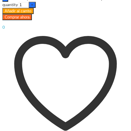
$
0.00
Cart
quantity
Menu
Añadir al carrito
Comprar ahora
Sign In
Hello,
0
$
0.00
Cart