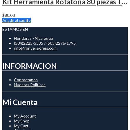
Kit Herramienta Rotatoria 80 piezas TACKLIFE
$
80.00
Añadir al carrito
ESTAMOS EN
Honduras - Nicaragua
(504)2225-5535 / (505)2276-1795
info@rrinversiones.com
INFORMACION
Contactanos
Nuestas Politicas
Mi Cuenta
My Account
My Shop
My Cart