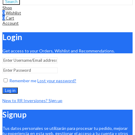
Search
Shop
0
Wishlist
0
Cart
Account
Login
Get access to your Orders, Wishlist and Recommendations.
Remember me
Lost your password?
Log in
New to RR Inversiones? Sign up
Signup
Tus datos personales se utilizarán para procesar tu pedido, mejorar
tu experiencia en esta web, gestionar el acceso a tu cuenta y otros