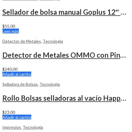
Sellador de bolsa manual Goplus 12″ 110v 300w
$
55.00
Leer más
Detector de Metales
,
Tecnologia
Detector de Metales OMMO con Pinpoint y Disco 10″
$
240.00
Añadir al carrito
Selladora de Bolsas
,
Tecnologia
Rollo Bolsas selladoras al vacío Happy Seal 11″ x 50 Pies
$
23.00
Añadir al carrito
Impresion
,
Tecnologia