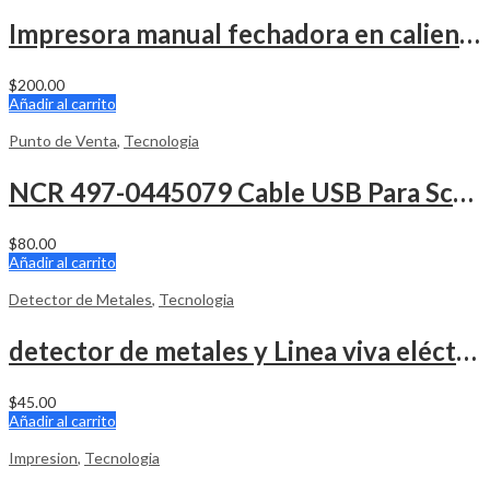
Impresora manual fechadora en caliente con cinta (Ribbon)
$
200.00
Añadir al carrito
Punto de Venta
,
Tecnologia
NCR 497-0445079 Cable USB Para Scanner / Balanza
$
80.00
Añadir al carrito
Detector de Metales
,
Tecnologia
detector de metales y Linea viva eléctrica Masterworks
$
45.00
Añadir al carrito
Impresion
,
Tecnologia