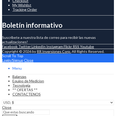
Checkout
My Wishlist
Tracking Order
Boletín informativo
Suscríbete a nuestra lista de correo para recibir las nuevas
actualizaciones!
Facebook
Twitter
LinkedIn
Instagram
Flickr
RSS
Youtube
Copyright © 2026 by
RR Inversiones Corp.
All Rights Reserved.
Scroll To Top
Login/Signup
Close
Menu
Balanzas
Equipo de Medicion
Tecnologia
** OFERTAS **
CONTACTENOS
Close