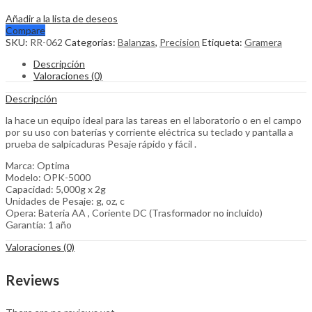
Añadir a la lista de deseos
Compare
SKU:
RR-062
Categorías:
Balanzas
,
Precision
Etiqueta:
Gramera
Descripción
Valoraciones (0)
Descripción
la hace un equipo ideal para las tareas en el laboratorio o en el campo
por su uso con baterías y corriente eléctrica su teclado y pantalla a
prueba de salpicaduras Pesaje rápido y fácil .
Marca: Optima
Modelo: OPK-5000
Capacidad: 5,000g x 2g
Unidades de Pesaje: g, oz, c
Opera: Bateria AA , Coriente DC (Trasformador no incluido)
Garantía: 1 año
Valoraciones (0)
Reviews