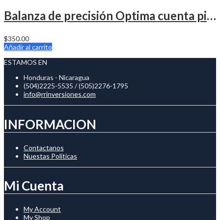
Balanza de precisión Optima cuenta piezas 30kg
$
350.00
Añadir al carrito
ESTAMOS EN
Honduras - Nicaragua
(504)2225-5535 / (505)2276-1795
info@rrinversiones.com
INFORMACION
Contactanos
Nuestas Politicas
Mi Cuenta
My Account
My Shop