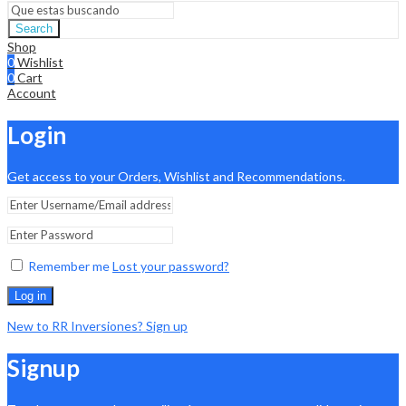
Search
Shop
0
Wishlist
0
Cart
Account
Login
Get access to your Orders, Wishlist and Recommendations.
Remember me
Lost your password?
Log in
New to RR Inversiones? Sign up
Signup