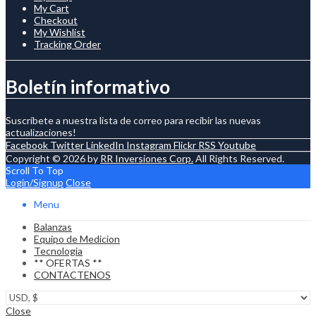
My Cart
Checkout
My Wishlist
Tracking Order
Boletín informativo
Suscríbete a nuestra lista de correo para recibir las nuevas
actualizaciones!
Facebook
Twitter
LinkedIn
Instagram
Flickr
RSS
Youtube
Copyright © 2026 by
RR Inversiones Corp.
All Rights Reserved.
Scroll To Top
Login/Signup
Close
Menu
Balanzas
Equipo de Medicion
Tecnologia
** OFERTAS **
CONTACTENOS
Close