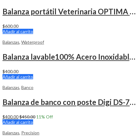
Balanza portátil Veterinaria OPTIMA 1,000 Libras
$
600.00
Añadir al carrito
Balanzas
,
Waterproof
Balanza lavable100% Acero Inoxidable IP68 OPTIMA 30 Kg x 1g (oz,g,kg,lb)
$
400.00
Añadir al carrito
Balanzas
,
Banco
Balanza de banco con poste Digi DS-781P 30 Libras
$
400.00
$
450.00
11
% Off
Añadir al carrito
Balanzas
,
Precision