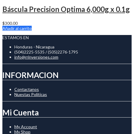
Báscula Precision Optima 6,000g x 0.1g
$
300.00
Añadir al carrito
ESTAMOS EN
Honduras - Nicaragua
(504)2225-5535 / (505)2276-1795
info@rrinversiones.com
INFORMACION
Contactanos
Nuestas Politicas
Mi Cuenta
My Account
My Shop