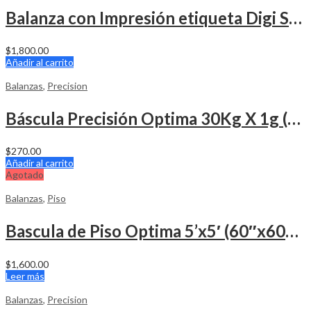
Balanza con Impresión etiqueta Digi SM-120 30 Libras
$
1,800.00
Añadir al carrito
Balanzas
,
Precision
Báscula Precisión Optima 30Kg X 1g (g, kg, lb, oz)
$
270.00
Añadir al carrito
Agotado
Balanzas
,
Piso
Bascula de Piso Optima 5’x5′ (60″x60″) 10,000 Libras
$
1,600.00
Leer más
Balanzas
,
Precision