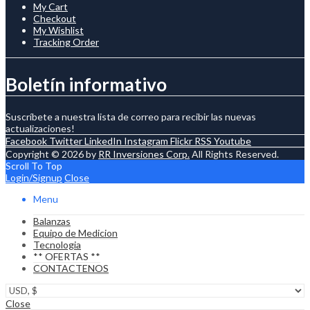
My Cart
Checkout
My Wishlist
Tracking Order
Boletín informativo
Suscríbete a nuestra lista de correo para recibir las nuevas
actualizaciones!
Facebook
Twitter
LinkedIn
Instagram
Flickr
RSS
Youtube
Copyright © 2026 by
RR Inversiones Corp.
All Rights Reserved.
Scroll To Top
Login/Signup
Close
Menu
Balanzas
Equipo de Medicion
Tecnologia
** OFERTAS **
CONTACTENOS
Close