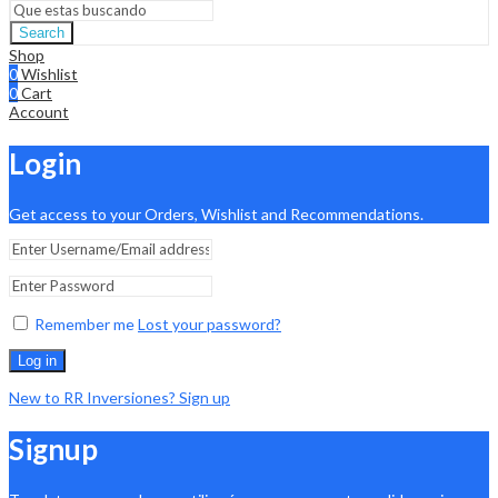
Search
Shop
0
Wishlist
0
Cart
Account
Login
Get access to your Orders, Wishlist and Recommendations.
Remember me
Lost your password?
Log in
New to RR Inversiones? Sign up
Signup