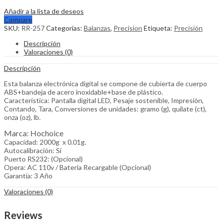
Añadir a la lista de deseos
Compare
SKU:
RR-257
Categorías:
Balanzas
,
Precision
Etiqueta:
Precisión
Descripción
Valoraciones (0)
Descripción
Esta balanza electrónica digital se compone de cubierta de cuerpo
ABS+bandeja de acero inoxidable+base de plástico.
Característica: Pantalla digital LED, Pesaje sostenible, Impresión,
Contando, Tara, Conversiones de unidades: gramo (g), quilate (ct),
onza (oz), lb.
Marca: Hochoice
Capacidad: 2000g x 0.01g.
Autocalibración: Si
Puerto RS232: (Opcional)
Opera: AC 110v / Batería Recargable (Opcional)
Garantía: 3 Año
Valoraciones (0)
Reviews