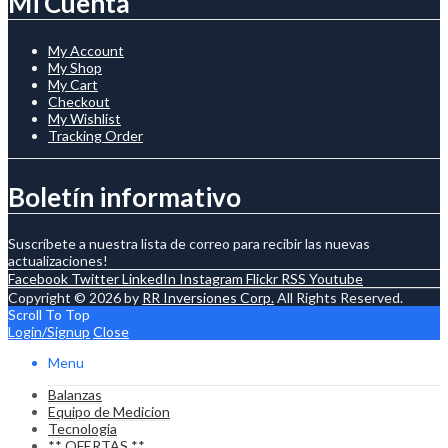
Mi Cuenta
My Account
My Shop
My Cart
Checkout
My Wishlist
Tracking Order
Boletín informativo
Suscríbete a nuestra lista de correo para recibir las nuevas
actualizaciones!
Facebook
Twitter
LinkedIn
Instagram
Flickr
RSS
Youtube
Copyright © 2026 by
RR Inversiones Corp.
All Rights Reserved.
Scroll To Top
Login/Signup
Close
Menu
Balanzas
Equipo de Medicion
Tecnologia
** OFERTAS **