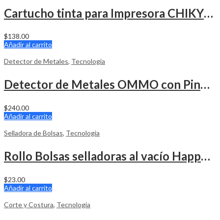
Cartucho tinta para Impresora CHIKYTECH ZK-1680
$
138.00
Añadir al carrito
Detector de Metales
,
Tecnologia
Detector de Metales OMMO con Pinpoint y Disco 10″
$
240.00
Añadir al carrito
Selladora de Bolsas
,
Tecnologia
Rollo Bolsas selladoras al vacío Happy Seal 11″ x 50 Pies
$
23.00
Añadir al carrito
Corte y Costura
,
Tecnologia