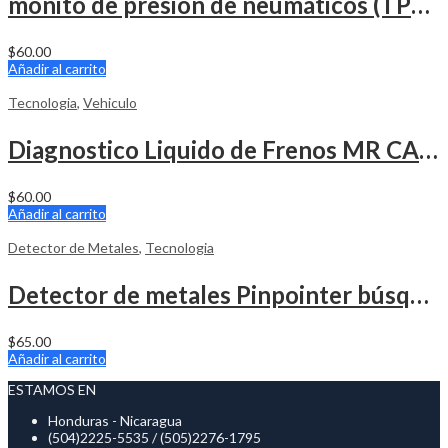
monito de presión de neumáticos (TPMS) CALIDAKA para automóviles
$
60.00
Añadir al carrito
Tecnologia
,
Vehiculo
Diagnostico Liquido de Frenos MR CARTOOL DOT3, DOT4, DOT5
$
60.00
Añadir al carrito
Detector de Metales
,
Tecnologia
Detector de metales Pinpointer búsqueda de 360 ° IP66
$
65.00
Añadir al carrito
ESTAMOS EN
Honduras - Nicaragua
(504)2225-5535 / (505)2276-1795