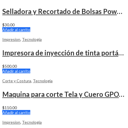
Selladora y Recortado de Bolsas Powerseal Con Tape adhesivo
$
30.00
Añadir al carrito
Impresion
,
Tecnologia
Impresora de inyección de tinta portátil CHIKYTECH ZK-1680
$
500.00
Añadir al carrito
Corte y Costura
,
Tecnologia
Maquina para corte Tela y Cuero GPOAS 70mm 110v
$
110.00
Añadir al carrito
Impresion
,
Tecnologia