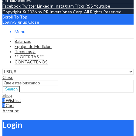
actualizaciones!
Facebook
Twitter
LinkedIn
Instagram
Flickr
RSS
Youtube
Copyright © 2026 by
RR Inversiones Corp.
All Rights Reserved.
Scroll To Top
Login/Signup
Close
Menu
Balanzas
Equipo de Medicion
Tecnologia
** OFERTAS **
CONTACTENOS
Close
Search
Shop
0
Wishlist
0
Cart
Account
Login