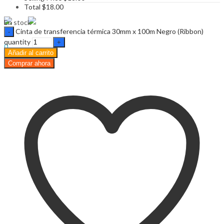
$
0.00
Cart
Total
$
18.00
Menu
En stock
Cinta de transferencia térmica 30mm x 100m Negro (Ribbon)
Sign In
Hello,
quantity
0
Añadir al carrito
$
0.00
Cart
Comprar ahora