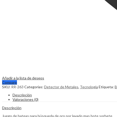
Añadir a la lista de deseos
Compare
SKU:
RR-263
Categorías:
Detector de Metales
,
Tecnologia
Etiqueta:
B
Descripción
Valoraciones (0)
Descripción
Juego de bateas para búsqueda de oro por lavado mas bote sorbete