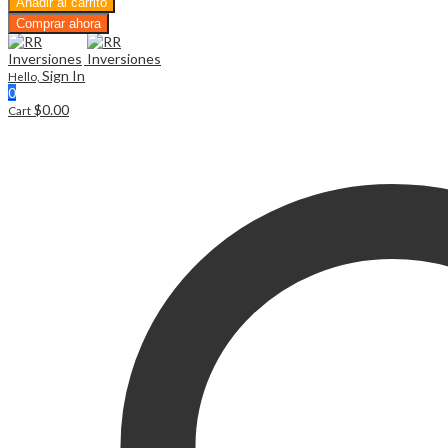
Añadir al carrito
$
0.00
Cart
Comprar ahora
Menu
Sign In
Hello,
0
$
0.00
Cart